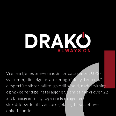
Vi er en tjenesteleverandør for datasenter, UPS-
systemer, dieselgeneratorer og kjølesystemer. Vår
ekspertise sikrer pålitelig vedlikehold, nødutrykning
og nøkkelferdige installasjoner. Samlet har vi over 22
års bransjeerfaring, og våre løsninger er
skreddersydd til hvert prosjekt og tilpasset hver
enkelt kunde.