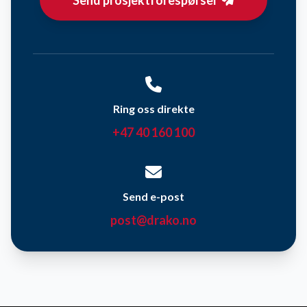
Send prosjektforespørsel
Ring oss direkte
+47 40 160 100
Send e-post
post@drako.no